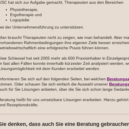
USC hat sich zur Aufgabe gemacht, Therapeuten aus den Bereichen
Physiotherapie,
Ergotherapie und
Logopädie
bei der Unternehmensführung zu unterstützen.
Man braucht Therapeuten nicht zu zeigen, wie man behandelt. Aber man
vorhandenen Rahmenbedingungen ihre eigenen Ziele besser erreiche
betriebswirtschaftlich eine erfolgreiche Praxis führen können.
Uwe Schiessel hat seit 2005 mehr als 600 Praxisinhaber in Einzelgesp
In fast allen Fällen konnte innerhalb kürzester Zeit analysiert werden,
Lösungsmöglichkeit mit dem Kunden erarbeitet werden.
Informieren Sie sich auf den folgenden Seiten, bei welchen
Beratungs
können.
Oder schauen Sie sich einfach die Auswahl unserer
Beratung
auch für Sie Lösungen anbieten, über die Sie sich schon lange Gedan
Beratung heißt für uns umsetzbare Lösungen erarbeiten. Hierzu gehört
und Rezeptionskräfte.
Sie denken, dass auch Sie eine Beratung gebrauche